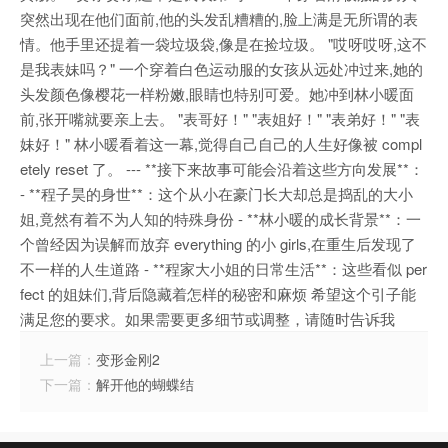
突然出现在他们面前,他的头发乱糟糟的,脸上满是无所谓的表
情。他手里还提着一袋垃圾袋,像是在捡垃圾。 "哎呀哎呀,这不
是我表妹吗？" 一个穿着白色运动服的女孩从远处冲过来,她的
头发颜色像樱花一样粉嫩,眼睛也特别可爱。她冲到林小暖面
前,张开嘴就要亲上去。 "表哥好！" "表姐好！" "表弟好！" "表
妹好！" 林小暖看着这一幕,觉得自己自己的人生好像被 compl
etely reset 了。 --- **接下来故事可能会沿着这些方向发展**：
- **程子昊的身世**：这个从小在豪门长大却总是捣乱的大小
姐,竟然有着不为人知的特殊身份 - **林小暖的成长背景**：一
个曾经因为误解而放弃 everything 的小 girls,在重生后发现了
不一样的人生道路 - **程家大小姐的日常生活**：这些看似 per
fect 的姐妹们,背后隐藏着怎样的秘密和麻烦 希望这个引子能
满足您的要求。如果需要更多细节或调整，请随时告诉我
上一篇：
变形金刚2
下一篇：
解开他的蝴蝶结