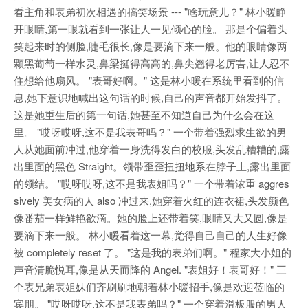
看主角和表弟初次相遇的搞笑场景 --- "啥玩意儿？" 林小暖睁
开眼睛,第一眼就看到一张让人一见倾心的脸。 那是个偏着头
笑起来时的侧脸,睫毛很长,像是要滴下来一般。他的眼睛像两
颗黑葡萄一样水灵,鼻梁挺得高高的,鼻尖翘得老厉害,让人忍不
住想给他扇风。 "表哥好啊。" 这是林小暖在系统里看到的信
息,她下意识地喊出这句话的时候,自己的声音都开始发抖了。
这是她重生后的第一句话,她甚至不知道自己为什么会在这
里。 "哎呀哎呀,这不是我表哥吗？" 一个带着强烈求生欲的男
人从她面前冲过,他穿着一身洗得发白的校服,头发乱糟糟的,露
出里面的黑色 Straight。领带歪歪扭扭地系在脖子上,露出里面
的领结。 "哎呀哎呀,这不是我表姐吗？" 一个带着浓重 aggres
sively 美女病的人 also 冲过来,她穿着火红的连衣裙,头发颜色
像番茄一样鲜艳欲滴。她的脸上还带着笑,眼睛又大又圆,像是
要滴下来一般。 林小暖看着这一幕,觉得自己自己的人生好像
被 completely reset 了。 "这是我的表弟们啊。" 程家大小姐的
声音清脆悦耳,像是从天而降的 Angel. "表姐好！表哥好！" 三
个表兄弟表姐妹们齐刷刷地朝着林小暖招手,像是欢迎莅临的
宾朋。 "哎呀哎呀,这不是我表弟吗？" 一个穿着滑板服的男人