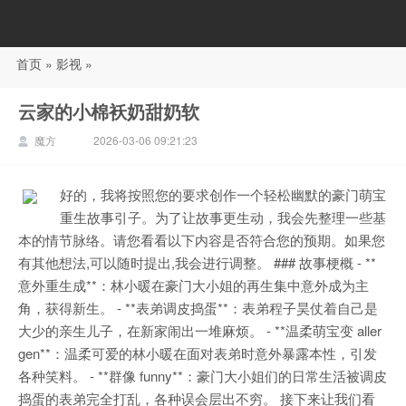
首页
»
影视
»
88影视
云家的小棉袄奶甜奶软
魔方
2026-03-06 09:21:23
好的，我将按照您的要求创作一个轻松幽默的豪门萌宝
重生故事引子。为了让故事更生动，我会先整理一些基
本的情节脉络。请您看看以下内容是否符合您的预期。如果您
有其他想法,可以随时提出,我会进行调整。 ### 故事梗概 - **
意外重生成**：林小暖在豪门大小姐的再生集中意外成为主
角，获得新生。 - **表弟调皮捣蛋**：表弟程子昊仗着自己是
大少的亲生儿子，在新家闹出一堆麻烦。 - **温柔萌宝变 aller
gen**：温柔可爱的林小暖在面对表弟时意外暴露本性，引发
各种笑料。 - **群像 funny**：豪门大小姐们的日常生活被调皮
捣蛋的表弟完全打乱，各种误会层出不穷。 接下来让我们看