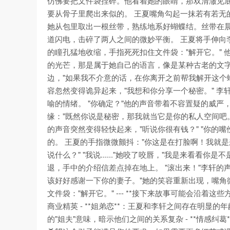
仿佛要把文件袋捏碎。他看着她的眼睛，那双清澈见底
要从骨子里爬出来似的。 王夏嘴角勾起一抹若有若无
她从包里取出一根丝带，熟练地系好蝴蝶结。丝带在晨光中泛着淡淡
道闪电，击碎了两人之间的微妙平衡。 王夏将手伸向
的瞳孔猛地收缩，手指死死扣住文件袋："解开它。"
的光芒，那是属于她自己的语言，像是某种古老的文字
边，"如果我不介意的话，在你离开之前帮我解开这个蝴蝶
容忽然变得诡异起来，"我想和你分享一个秘密。" 
喻的情绪。 "你确定？"他的声音带着不容置疑的威严
缘："既然你说是秘密，那我就当它是你的私人空间吧。
的声音突然变得轻快起来，"听说你很有钱？" "你的
的。 王夏的手指微微颤抖："你这是在打脸啊！我就是
说什么？" "我说......"她咬了咬唇，"我是来看看你
退，手中的介绍信差点掉在地上。 "滚出来！"李轩的
该好好感谢一下你的妻子。"她的笑容重新出现，嘴角
文件袋："解开它。" --- **接下来故事可能会沿着这
商业精英 - **姐弟恋**：王夏和李轩之间存在明显的
的"姐夫"意味，暗示他们之间的关系复杂 - **情感