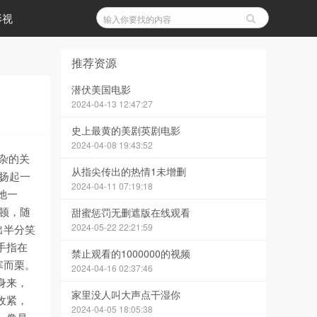
影视
推荐资源
潜伏美国电影
2024-04-13 12:47:27
史上最黄的美剧英剧电影
2024-04-08 19:43:52
杂的关
从指尖传出的热情1未增删
地扬起一
2024-04-11 07:19:18
她一
了顿，随
甜蜜惩罚无删遮版在线观看
2024-05-22 22:21:59
出半分笑
手指在
禁止观看的1000000的视频
寒而栗。
2024-04-16 02:37:46
身来，
家里没人叫大声点干湿你
收紧，
2024-04-05 18:05:38