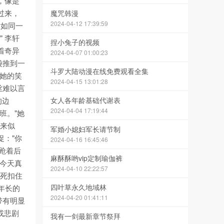
，像是
过来，
魔咒韩漫
2024-04-12 17:39:59
话如同一
 李轩
捏小兔子的视频
着奇异
2024-04-07 01:00:23
袋推到一
斗罗大陆动漫在线免费观看全集
"她的笑
2024-04-15 13:01:28
丝难以言
的边
女人各年龄基础代谢表
2024-04-04 17:19:44
班。"她
出来似
军婚小媳妇军长请节制
促："你
2024-04-16 16:45:46
踉跄着后
麻酥酥哟vip定制瑜伽裤
你今天真
2024-04-10 22:22:57
死死扣住
四叶草永久地域林
是年长的
2024-04-20 01:41:11
带有明显
或悲剧
我有一剑最新章节祭拜