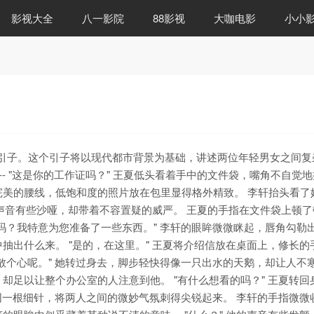
影视大全
八一影院
88影视
大咖电影
小小
引子。这个引子将以现代都市背景为基础，讲述两位年轻男女之间复
- "这是你的工作证吗？" 王夏低头看着手中的文件袋，嘴角不自觉
美的腰线，低饱和度的照片放在包里显得格外精致。 李轩抬头看了
的声音有些沙哑，却带着不容置疑的威严。 王夏的手指在文件袋上顿
吗？我特意为您准备了一些东西。" 李轩的眼眸微微眯起，唇角勾勒
抽出什么来。 "是的，在这里。" 王夏将介绍信放在桌面上，修长的
散个心呢。" 她转过身去，脚步轻快得像一只出水的天鹅，却让人不
却足以让整个办公室的人注意到他。 "有什么想看的吗？" 王夏转回
如同一根细针，将两人之间的微妙气氛刺得尖锐起来。 李轩的手指微微