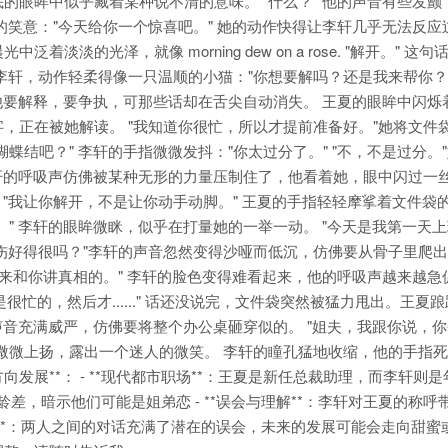
的眼眸中似乎藏着某种说不清的意味。 "什么？" 他的声音有些发颤
的笑意："今天给你一个惊喜吧。" 她的动作快得让李轩几乎无法反应
的光泽，就像 morning dew on a rose. "解开。" 这句
李轩，动作轻柔得像一只温顺的小猫："你想要解吗？还是我来帮你？"
 他要解释，要争执，可那些话却在舌尖自动消失。 王夏的眼眸中闪烁
，正在被她解读。 "我知道你很忙，所以才提前准备好。"她将文件
结吧？" 李轩的手指微微发抖："你太过分了。" "不，不是过分。
李轩的呼吸声仿佛被某种无形的力量压制住了，他看着她，眼中闪过一
，"我让你解开，不是让你动手动脚。" 王夏的手指轻轻摩挲着文件袋
" 李轩的眼眸微眯，似乎在打量她的一举一动。 "今天是我第一天上
嘴伤好得很吗？"李轩的声音忽然变得沙哑而低沉，仿佛要从骨子里爬
来和你讲真相的。" 李轩的脸色变得难看起来，他的呼吸声越来越急
是不是很忙的，然后才......" 话还没说完，文件袋突然被猛力甩出。王夏
声音充满威严，仿佛要将整个办公桌砸穿似的。 "姐夫，我跟你说，
微微上扬，露出一个迷人的微笑。 李轩的瞳孔猛地收缩，他的手指
些方向发展**： - **现代都市职场**：王夏是新任总裁助理，而李轩则
年龄差，暗示他们可能是姐弟恋 - **误会与理解**：李轩对王夏的称呼
纠葛**：两人之间的对话充满了潜在的误会，未来的发展可能会走向甜蜜