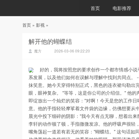
首页
电影推荐
首页
»
影视
»
88影视
解开他的蝴蝶结
魔方
2026-03-06 09:22:20
好的，我将按照您的要求创作一个都市情感小说
系发展，以及他们如何在误解与理解中找到共同点。 --
抹笑意。她今天穿得特别正式，黑色的连衣裙勾勒出完
眼，眼神复杂。 "等等，这是你公司的介绍信。" 他
即绽放出一个灿烂的笑容："对啊！今天是您的工作日
意。他的手指轻轻摩挲着文件袋的边缘，仿佛想要从中
晨光中投下细碎的阴影："我今天有点无聊，想着出来
李轩的动作顿了顿，手指微微发凉。他的呼吸声很轻，
嘴角荡起一道若有若无的笑容："蝴蝶结。" 这句话