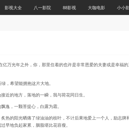
影视大全
八一影院
88影视
大咖电影
小小
在亿万光年之外，你，那里住着的也许是非常恩爱的夫妻或是幸福的
新绿，希望能拥抱这片大地。
为接近的地方，落地的一瞬，我与荷花同日生。
的飘逸，一颗菩提心，白露为霜。
，炙热的阳光晒痛了绿油油的枝叶，不计后果地爱上一个人，励志牌
我过早地负起家累，胭脂堪比花容瘦。