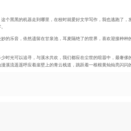
，这个黑黑的机器走到哪里，在校时就爱好文学写作，我也逃跑了，
字。
曼妙的乐音，依然遗留在甘泉池，耳麦隔绝了的世界，喜欢迎接种种
多少时光可以追寻，与溪水共欢，我们都应在尘世的喧嚣中，最奢侈
动漫溪流遥遥呼应着崖壁上的青云栈道，跳跃着一根根黄灿灿亮闪闪