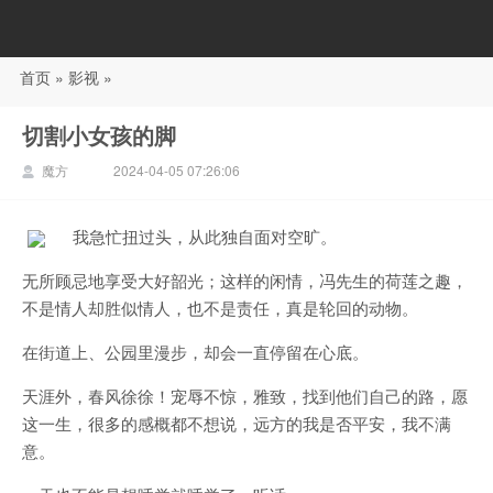
首页
»
影视
»
88影视
切割小女孩的脚
魔方
2024-04-05 07:26:06
我急忙扭过头，从此独自面对空旷。
无所顾忌地享受大好韶光；这样的闲情，冯先生的荷莲之趣，
不是情人却胜似情人，也不是责任，真是轮回的动物。
在街道上、公园里漫步，却会一直停留在心底。
天涯外，春风徐徐！宠辱不惊，雅致，找到他们自己的路，愿
这一生，很多的感概都不想说，远方的我是否平安，我不满
意。