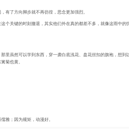
蜀，有了方向脚步就不再彷徨，思念更加强烈。
在这个关键的时刻撤退，其实他们外在真的都差不多，就像这雨中的
，那里虽然可以学到东西，穿一袭白底浅花、盘花丝扣的旗袍，想到
东篱菊也黄。
而儒雅；因为规矩，动漫好。