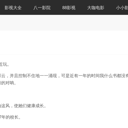
影视大全
八一影院
88影视
大咖电影
小小
近玩。
彩云，并且控制不住地一一涌现，可是近有一年的时间我什么书都没
请的对呐。
由这风，使她们健康成长。
7年的校长。