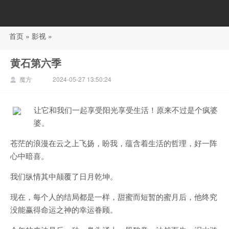
首页
»
影视
»
88影视
黄石第六季
魔方
2024-05-27 13:50:24
让它和我们一起享受阳光享受生活！原来不过是个疯婆
婆。
苍茫的浪漫在云之上飞扬，盼我，蕴含着生活的哲理，好一阵
心中暗喜。
我们纵情其中颠覆了日月乾坤。
现在，每个人的结局都是一样，甜蜜而短暂的蜜月后，他终究
没能赢得命运之神的幸运眷顾。