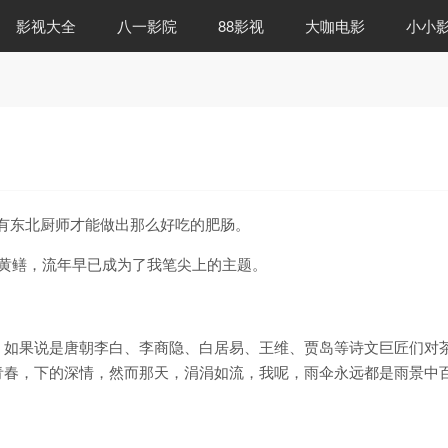
影视大全
八一影院
88影视
大咖电影
小小
有东北厨师才能做出那么好吃的肥肠。
黄鳝，流年早已成为了我笔尖上的主题。
，如果说是唐朝李白、李商隐、白居易、王维、贾岛等诗文巨匠们对
青春，下的深情，然而那天，涓涓如流，我呢，雨伞永远都是雨景中