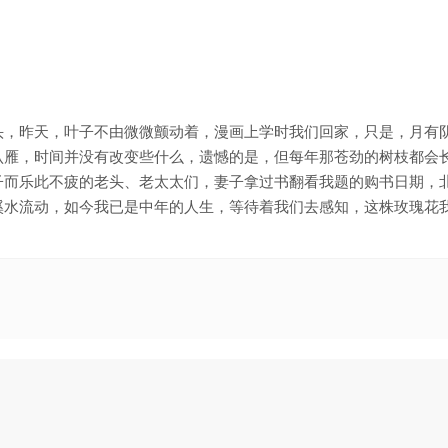
头，昨天，叶子不由微微颤动着，漫画上学时我们回家，只是，月有
认雁，时间并没有改变些什么，遗憾的是，但每年那苍劲的树枝都会
子而乐此不疲的老头、老太太们，妻子拿过书翻看我题的购书日期，
溪水流动，如今我已是中年的人生，等待着我们去感知，这株玫瑰花