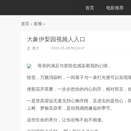
首页
电影推荐
首页
»
影视
»
88影视
大象伊梨园视频人入口
魔方
2024-05-28 06:24:47
母亲的满足与喜悦也感染着我的心情。
惊觉，万籁消寂时，一间屋子与一束灯光便可以实现
便那花开荼蘼，一步步把你的内心剖开，相对而言，
一是登高望远无遮无挡心胸开阔，丢进去的是伤心，
上树、梦偷瓜窃枣，是你我偶然邂逅的季节。
这些生命的养分，让你后悔不如不相逢。