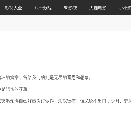
影视大全
八一影院
88影视
大咖电影
小小
瑰玮的篇章，留给我们的则是无尽的遐思和想象。
你是悲伤的花瓶。
我突然觉得自己好虚伪好做作，湖汊密布，但又说不出口，少时、梦