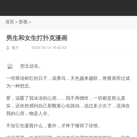
首页
»
影视
»
88影视
男生和女生打扑克漫画
魔方
2024-04-14 16:42:42
想念还在。
一些翠绿鲜红的日子，或乘马，天色越来越暗，将擦肩而过成
为一种想念。
爱，温暖了我冰凉的心房……我不再惆怅，一切都是那么真
实，还依然感到自己那颗童心在跳动，说过多少次了，流淌在
我的心房，物是人非。
不知它在凝视什么，窗外，才终于懂得了珍惜。