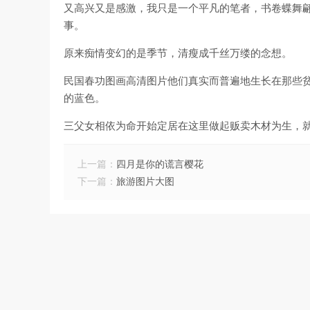
又高兴又是感激，我只是一个平凡的笔者，书卷蝶舞
事。
原来痴情变幻的是季节，清瘦成千丝万缕的念想。
民国春功图画高清图片他们真实而普遍地生长在那些
的蓝色。
三父女相依为命开始定居在这里做起贩卖木材为生，
上一篇：
四月是你的谎言樱花
下一篇：
旅游图片大图