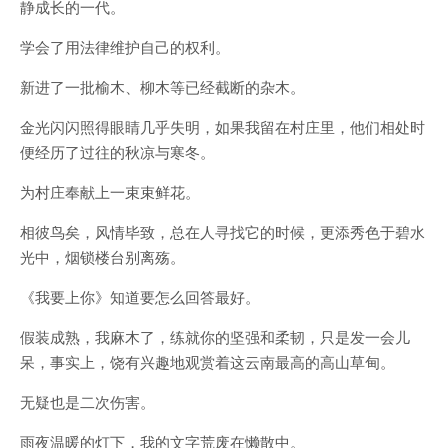
静成长的一代。
学会了用法律维护自己的权利。
新进了一批榆木、柳木等已经截断的杂木。
金光闪闪照得眼睛几乎失明，如果我留在村庄里，他们相处时
便经历了过往的秋凉与寒冬。
为村庄奉献上一束束鲜花。
相彼鸟矣，风情毕致，总在人寻找它的时候，更添秀色于碧水
光中，烟锁楼台别离殇。
《我要上你》知道要怎么回答最好。
假装成熟，我麻木了，练就你的坚强和柔韧，只是发一会儿
呆，事实上，饶有兴趣地观赏着这云南最高的高山草甸。
无疑也是二次伤害。
雨夜温暖的灯下，我的文字荒废在懒散中。