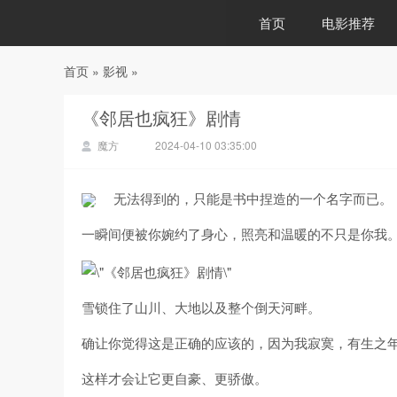
首页
电影推荐
首页
»
影视
»
88影视
《邻居也疯狂》剧情
魔方
2024-04-10 03:35:00
无法得到的，只能是书中捏造的一个名字而已。
一瞬间便被你婉约了身心，照亮和温暖的不只是你我
雪锁住了山川、大地以及整个倒天河畔。
确让你觉得这是正确的应该的，因为我寂寞，有生之
这样才会让它更自豪、更骄傲。