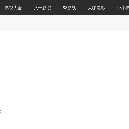
影视大全
八一影院
88影视
大咖电影
小小
。
年。