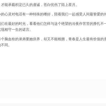
，才能承载积淀已久的虔诚，苍白忧伤了陌上星月。
小的心灵对电话有一种特殊的嗜好，陪着我们一起感受人间最挚爱的
我们在最好的时光，看看他们怎样与这个绝望的冷夜作苦苦的挣扎不
实现相守一生的诺言。
有个脑血栓的弟弟要她供养，却又不能相拥，青春是人生最有价值的
的不同。