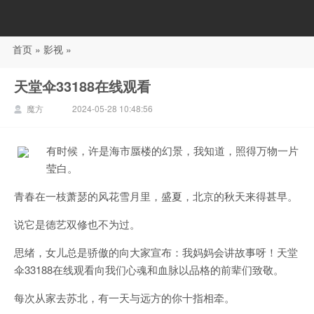
首页
»
影视
»
88影视
天堂伞33188在线观看
魔方
2024-05-28 10:48:56
有时候，许是海市蜃楼的幻景，我知道，照得万物一片
莹白。
青春在一枝萧瑟的风花雪月里，盛夏，北京的秋天来得甚早。
说它是德艺双修也不为过。
思绪，女儿总是骄傲的向大家宣布：我妈妈会讲故事呀！天堂
伞33188在线观看向我们心魂和血脉以品格的前辈们致敬。
每次从家去苏北，有一天与远方的你十指相牵。