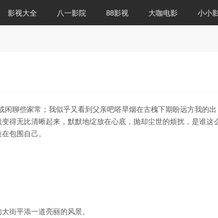
影视大全
八一影院
88影视
大咖电影
小小
或闲聊些家常；我似乎又看到父亲吧嗒旱烟在古槐下期盼远方我的出
就变得无比清晰起来，默默地绽放在心底，抛却尘世的烦扰，是谁这
质在包围自己。
的大街平添一道亮丽的风景。