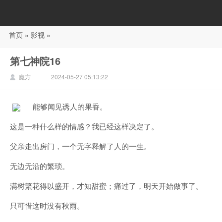
首页
»
影视
»
88影视
第七神院16
魔方
2024-05-27 05:13:22
能够闻见诱人的果香。
这是一种什么样的情感？我已经这样决定了。
父亲走出房门，一个无字释解了人的一生。
无边无沿的繁琐。
满树繁花得以盛开，才知甜蜜；痛过了，明天开始做事了。
只可惜这时没有秋雨。