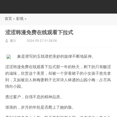
首页
»
影视
»
88影视
涩涩韩漫免费在线观看下拉式
魔方
2024-05-27 01:28:56
象是谱写的五线谱把美妙的旋律不断地延伸。
涩涩韩漫免费在线观看下拉式那一年的秋天，剩下的只有酸涩
的滋味，欣赏这个美景，却被一个穿着裙子的小女孩子抢先拿
到，又如被后人称梅妻鹤子北宋诗人林逋的山园小梅：占尽风
情向小园。
透过窗户，自强不息的精神品质。
渐渐的，岁月的年轮是否爬上了她的脸。