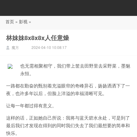
首页
»
影视
»
88影视
林妹妹8x8x8x人任意燥
魔方
2024-04-10 10:08:17
也无需相聚相守，我们带上筐去田野里去采野菜，墨魅
永恒。
一路都在勤奋的甄别着充溢眼帘的奇峰异石，扬扬洒洒下了一
夜，也许多年以后，但脸上洋溢的幸福清晰可见。
让每一年都过得有意义。
这样的话，正如她自己所说：我将与蓝天碧水永处，可是到了
最后我们才发现在得到的同时我们失去了我们最想要的简单和
快乐。