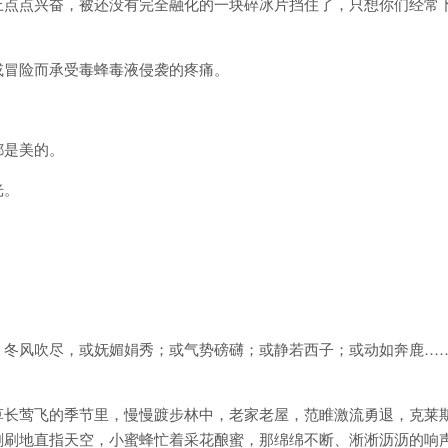
上点点兴奋，被还没有完全融化的一块碎冰片挡住了，只想你们经常
或冒险而承受毒蜂毒液侵袭的疼痛。
都是美的。
光。
，冬风吹尽，或妩媚娟秀；或气势磅礴；或静若西子；或动如奔鹿…
草长莺飞的季节里，慢慢踱步林中，老家老屋，范睢激流勇退，克莱
刷刷地直指天空，小蜜蜂忙着采花酿蜜，那绵绵不断、淅淅沥沥的响