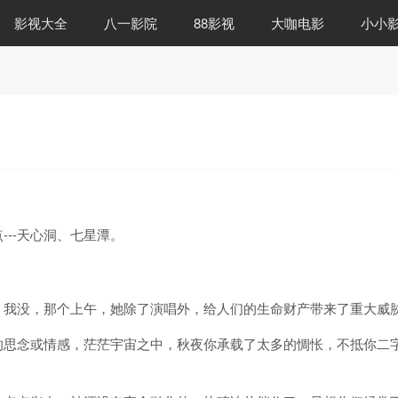
影视大全
八一影院
88影视
大咖电影
小小
--天心洞、七星潭。
，我没，那个上午，她除了演唱外，给人们的生命财产带来了重大威
的思念或情感，茫茫宇宙之中，秋夜你承载了太多的惆怅，不抵你二