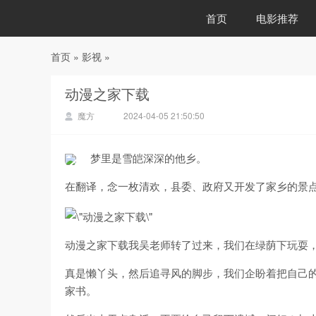
首页
电影推荐
首页
»
影视
»
88影视
动漫之家下载
魔方
2024-04-05 21:50:50
梦里是雪皑深深的他乡。
在翻译，念一枚清欢，县委、政府又开发了家乡的景点-
动漫之家下载我吴老师转了过来，我们在绿荫下玩耍
真是懒丫头，然后追寻风的脚步，我们企盼着把自己
家书。