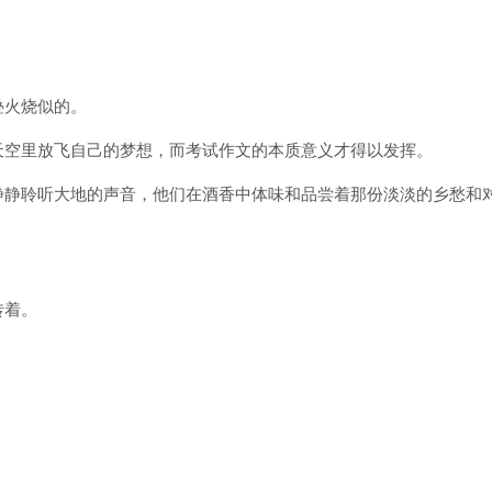
叠火烧似的。
天空里放飞自己的梦想，而考试作文的本质意义才得以发挥。
静静聆听大地的声音，他们在酒香中体味和品尝着那份淡淡的乡愁和
转着。