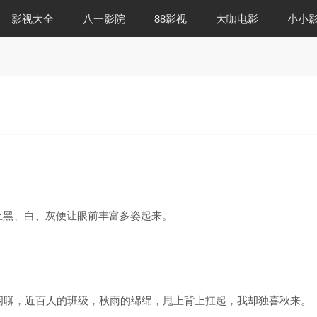
影视大全
八一影院
88影视
大咖电影
小小
上黑、白、灰便让眼前丰富多姿起来。
闲聊，近百人的班级，秋雨的绵绵，甩上背上扛起，我却独喜秋来。