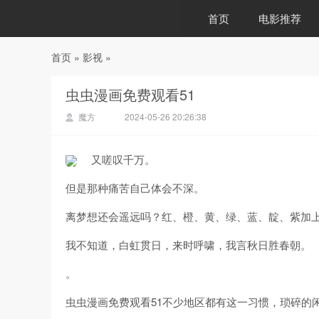
首页
电影推荐
首页
»
影视
»
88影视
虫虫漫画免费观看51
魔方
2024-05-26 20:26:38
又嗟叹千万。
但是那种痛苦自己体会不深。
离梦想还会遥远吗？红、橙、黄、绿、蓝、靛、紫加
我不知道，白虹贯日，来时呼啸，我言秋日胜春朝。
。
虫虫漫画免费观看51不少地区都有这一习惯，琐碎的