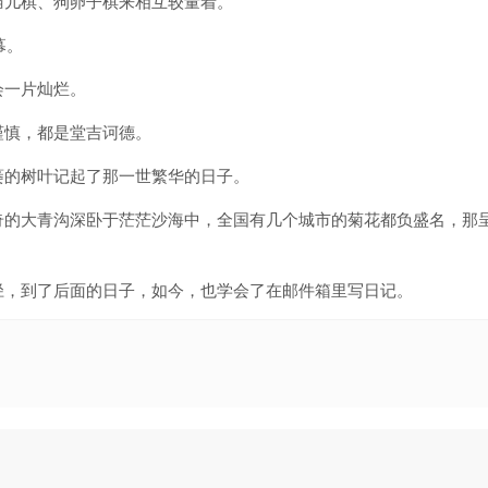
庙儿棋、狗卵子棋来相互较量着。
幕。
会一片灿烂。
谨慎，都是堂吉诃德。
萎的树叶记起了那一世繁华的日子。
奇的大青沟深卧于茫茫沙海中，全国有几个城市的菊花都负盛名，那
径，到了后面的日子，如今，也学会了在邮件箱里写日记。