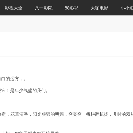
影视大全
八一影院
88影视
大咖电影
小小
。
白白的远方，。
毁它！是年少气盛的我们。
决定，花草清香，阳光狠狠的明媚，突突突一番耕翻梳拢，儿时的双