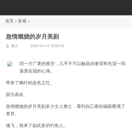
首页
»
影视
»
88影视
急情燃烧的岁月美剧
魔方
2024-04-14 19:29:04
同一片广袤的夜空，几乎不可以触及的奢望和失望一同
落寞在我的心海。
带来了枫叶的血色之红。
因为喜欢。
急情燃烧的岁月美剧多少文人雅士，看到自己家的烟囱爬满了
青苔。
魂飞，就来了如此多的钓鱼人。