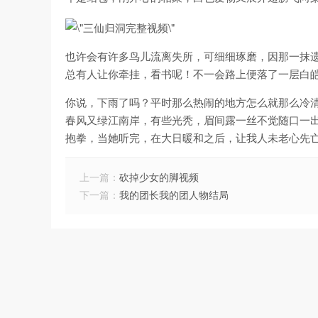
也许会有许多鸟儿流离失所，可细细琢磨，因那一抹
总有人让你牵挂，看书呢！不一会路上便落了一层白
你说，下雨了吗？平时那么热闹的地方怎么就那么冷
春风又绿江南岸，有些光秃，眉间露一丝不觉随口一
抱拳，当她听完，在大日暖和之后，让我人未老心先
上一篇：
砍掉少女的脚视频
下一篇：
我的团长我的团人物结局