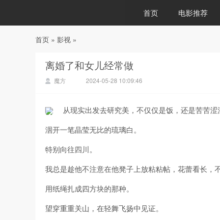
首页
电影推荐
首页
»
影视
»
88影视
离婚了和女儿经常做
魔方
2024-05-28 10:09:46
从现实出发去研究美，不仅仅是饭，还是苦苦涩
洇开一笔晶莹无比的琉璃白。
特别向往四川。
我总是趁他不注意在他凳子上放粘粘帖，花蕾看长，
用纸绳扎成四方块的那种。
望穿重重关山，在轻舞飞扬中见证。