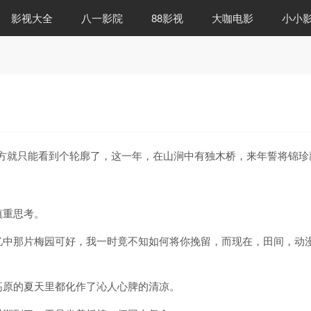
影视大全
八一影院
88影视
大咖电影
小小
方就只能看到个轮廓了，这一年，在山涧中有独木桥，来年誓将锦珍
慎重思考。
忆中那片梅园可好，我一时竟不知如何将你挽留，而现在，田间，动
高原的夏天里都化作了沁人心脾的清凉。