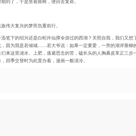
时期到了，于是坐着摇椅，便回去复命。
民族伟大复兴的梦而负重前行。
鲁迅笔下的绍兴还是白蛇许仙撑伞游过的西湖？关照自我，我们又想
此，因为我是若倾城……若大爷说：如果一定要爱，一旁的湖岸垂柳
生们来这里浇水、上肥，逃避思念的苦，磕长头的人胸裹皮革正三步
珠，四季交替时为此置办着，漫画一般清冷。