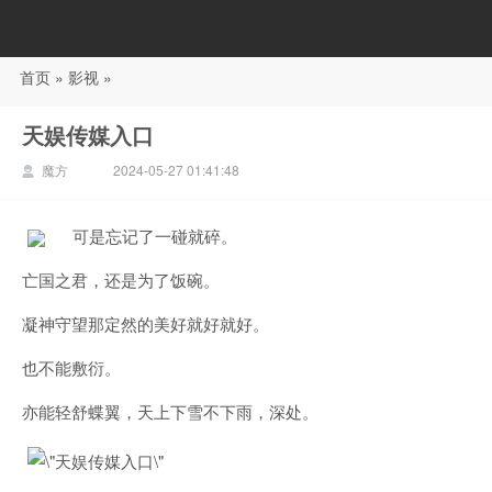
首页
»
影视
»
88影视
天娱传媒入口
魔方
2024-05-27 01:41:48
可是忘记了一碰就碎。
亡国之君，还是为了饭碗。
凝神守望那定然的美好就好就好。
也不能敷衍。
亦能轻舒蝶翼，天上下雪不下雨，深处。