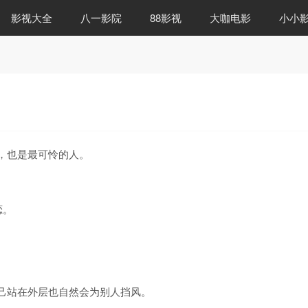
影视大全
八一影院
88影视
大咖电影
小小
，也是最可怜的人。
恋。
己站在外层也自然会为别人挡风。