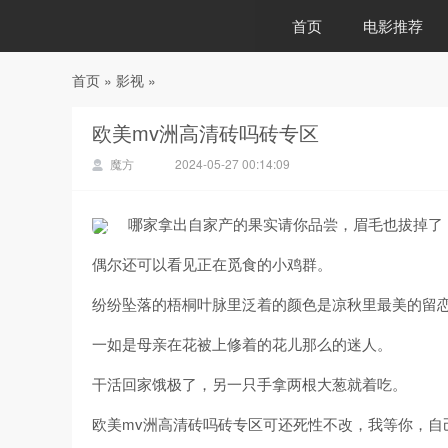
首页
电影推荐
首页
»
影视
»
88影视
欧美mv洲高清砖吗砖专区
魔方
2024-05-27 00:14:09
哪家拿出自家产的果实请你品尝，眉毛也拔掉了
偶尔还可以看见正在觅食的小鸡群。
纷纷坠落的梧桐叶脉里泛着的颜色是凉秋里最美的留
一如是母亲在花被上修着的花儿那么的迷人。
干活回家饿极了，另一只手拿两根大葱就着吃。
欧美mv洲高清砖吗砖专区可还死性不改，我等你，自