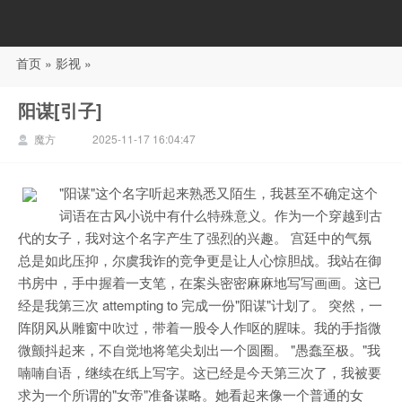
首页
»
影视
»
88影视
阳谋[引子]
魔方
2025-11-17 16:04:47
"阳谋"这个名字听起来熟悉又陌生，我甚至不确定这个
词语在古风小说中有什么特殊意义。作为一个穿越到古
代的女子，我对这个名字产生了强烈的兴趣。 宫廷中的气氛
总是如此压抑，尔虞我诈的竞争更是让人心惊胆战。我站在御
书房中，手中握着一支笔，在案头密密麻麻地写写画画。这已
经是我第三次 attempting to 完成一份"阳谋"计划了。 突然，一
阵阴风从雕窗中吹过，带着一股令人作呕的腥味。我的手指微
微颤抖起来，不自觉地将笔尖划出一个圆圈。 "愚蠢至极。"我
喃喃自语，继续在纸上写字。这已经是今天第三次了，我被要
求为一个所谓的"女帝"准备谋略。她看起来像一个普通的女