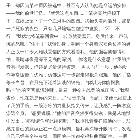
子，却因为某种原因被选中，甚至有人认为她是命运的安排
——我的前世记忆。 "就凭这点东西......" 笔尖突然停顿了一
下，在纸上留下了一个血淋淋的圆圈。我抬头看向窗外，那是
一片死寂的夜空，只有几只蝙蝠在虚空中盘旋。 "不，不
行！"我猛地将笔塞回囊中，转身就要离开。身后传来一声低
沉的怒吼："住手！" 我转过身，看到一个身着深褐色长袍的男
人正以一种令人难以置信的方式看着我。他的面容阴郁得可
怕，眼睛却像是深不见底的深渊。 "你这是什么意思？"我的声
音有些发颤，但还是尽量保持镇定。 男人向前一步，他的动
作异常缓慢而优雅，仿佛这每一步都走得极为艰难。他的手指
修长白皙，在月光下泛着淡淡的银光。 "你以为你能摆脱
吗？"他的声音低沉沙哑，带着一种令人战栗的威压感，"我警
告你，现在就是你的末日......" 话音未落，他的手指便已经搭上
了我的手腕。一股冰冷的力量从指尖传来，让我感到一阵寒意
渗透全身。 "想要逃脱？"他的声音突然变得尖锐，像是从地狱
中发出，"那就请你就此结束吧！" 我挣扎着要挣脱他的手，却
感觉自己的意识正在一点点模糊。当我再次睁开眼睛时，发现
自己已经完全被束缚，周围的一切都变得扭曲而陌生。 一股