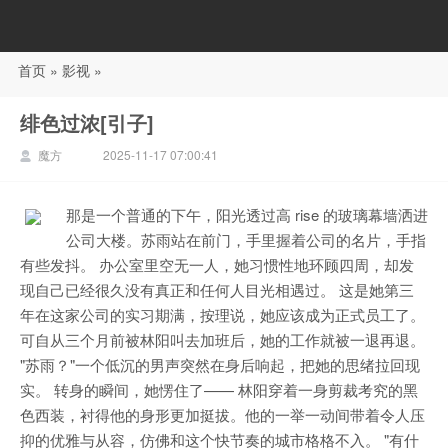
首页
»
影视
»
88影视
绯色过浓[引子]
魔方
2025-11-17 07:00:41
那是一个普通的下午，阳光透过高 rise 的玻璃幕墙洒进
公司大楼。苏雨站在前门，手里握着公司的名片，手指
有些发抖。 办公室里空无一人，她习惯性地环顾四周，却发
现自己已经很久没有真正和任何人目光相遇过。 这是她第三
年在这家公司的实习期满，按理说，她应该成为正式员工了。
可自从三个月前被林阳叫去加班后，她的工作就被一退再退。
"苏雨？"一个低沉的男声突然在身后响起，把她的思绪拉回现
实。 转身的瞬间，她愣住了—— 林阳穿着一身剪裁考究的黑
色西装，衬得他的身形更加挺拔。他的一举一动间带着令人压
抑的优雅与从容，仿佛和这个快节奏的城市格格不入。 "有什