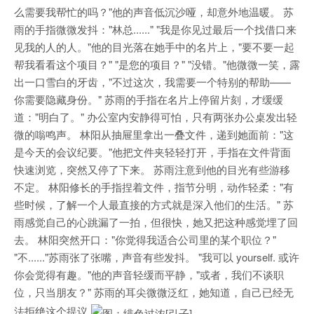
么需要我帮忙的吗？"他的声音低沉沙哑，却意外地温暖。 苏
雨的手指微微发抖："林总......" "我是你见过最后一个找借口来
见我的人的人。"他的目光落在她手中的名片上，"要不要一起
帮我看看这个项目？" "是您的项目？" "没错。"他微微一笑，露
出一口雪白的牙齿，"不过这次，我需要一个特别的帮助——
你需要隐藏身份。" 苏雨的手指在名片上停留片刻，才缓缓
道："明白了。" 办公室内安静得可怕，只有两张办公桌发出轻
微的嗡鸣声。 林阳从抽屉里拿出一叠文件，递到她面前："这
是今天的会议纪要。"他把文件夹轻轻打开，手指在文件背面
快速浏览，突然又停了下来。 苏雨注意到他的目光有些游移
不定。 林阳修长的手指捏着文件，指节分明，动作轻柔："有
些时候，了解一个人最直接的方式就是深入他们的生活。" 苏
雨感觉自己的心跳漏了一拍，但很快，她又把这种感觉埋了回
去。 林阳突然开口："你觉得我适合公司里的某个职位？"
"不......"苏雨张了张嘴，声音有些发抖。 "我可以 yourself. 或许
你会觉得有趣。"他的声音轻缓而平静，"或者，我们不谈职
位，只当朋友？" 苏雨的耳尖微微泛红，她知道，自己已经无
法拒绝这个提议