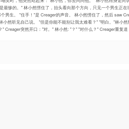
嘲笑时，他突然站起来："林小然，你去问问他。" 林小然转身走向
才是最惨的。" 林小然愣住了，抬头看向那个方向，只见一个男生正在
 "住手！"是 Creager的声音。 林小然愣住了，然后 saw Cre
.."林小然听见自己说。 "但是你能不能别让我太难看？" "明白。"林小
ager突然开口："对。" 林小然: "？" "对什么？" Creager重复