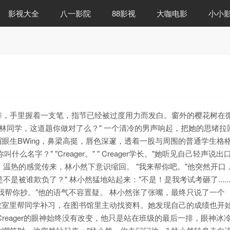
影视大全
八一影院
88影视
大咖电影
小小
后排，手里握着一支笔，指节已经被过度用力而发白。窗外的樱花树在
"林同学，这道题你做对了么？" 一个清冷的男声响起，把她的思绪拉
眼生BWing，鼻梁高挺，唇色深邃，透着一股与周围的普通学生格
名字？" "Creager。" " Creager学长。"她听见自己轻声说出
耳朵，温热的感觉传来，林小然下意识缩回。 "我来帮你吧。"他突然开口
你是不是被谁欺负了？" 林小然猛地站起来："不是！是我考试考砸了......"
。" "那我帮你抄。"他的语气不容置疑。 林小然张了张嘴，最终只说了一个
在教室里帮同学补习，在图书馆里主动找资料。她发现自己的成绩也开
reager的眼神始终没有改变，他只是站在班级的最后一排，眼神冰