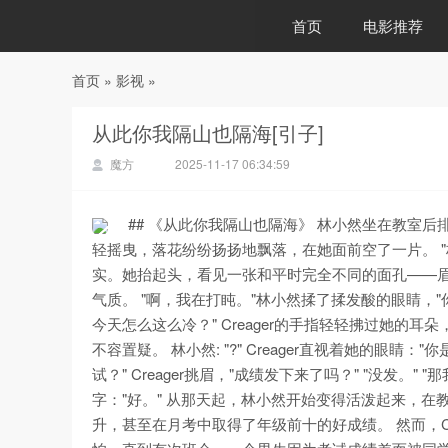
首页
电影推荐
首页
»
影视
»
88影视
从此你我隔山也隔海[引子]
魔方
2025-11-17 06:34:59
## 《从此你我隔山也隔海》 林小然坐在教室
轻摇曳，落花纷纷扬扬地飘落，在她面前空了一片。 
实。她抬起头，看见一张和平时完全不同的面孔——眉
气质。 "啊，我在打盹。"林小然揉了揉发酸的眼睛，"你叫什么
今天怎么这么冷？" Creager的手指轻轻拂过她的
不容置疑。 林小然: "?" Creager直视着她的眼睛："
试？" Creager挑眉，"成绩发下来了吗？" "没发
字："好。" 从那天起，林小然开始变得活泼起来，
升，甚至在月考中取得了年级前十的好成绩。 然而，C