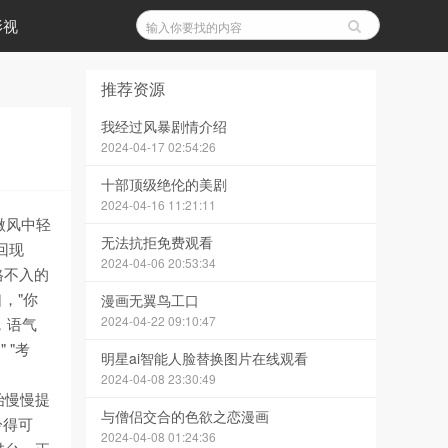
影视
推荐资源
我经过风暴剧情介绍
2024-04-17 02:54:26
十部顶级绝伦的美剧
2024-04-16 11:21:11
微风中轻
无法抗拒免费观看
回现
2024-04-06 20:53:34
格不入的
口，"你
漫画无翼鸟工口
2024-04-22 09:10:47
，语气
 "考
明星ai智能人脸替换图片在线观看
2024-04-08 23:30:49
始慢慢提
与僧侣交合的色欲之恋漫画
冷得可
2024-04-08 01:24:36