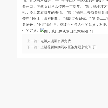
怕。直到有次班会，一个男生因为考试成绩差而被同学
要开口，突然听到角落传来一声冷笑。 "靠，她刚才
机，脸上带着嘲笑的表情。 "喂！"她冲上去就要拍死那个男生。
倚在门框上，眼神阴郁。 "我说过会帮你。" "但是....
要离开，"不过我觉得，成绩并不是人生的意义，对吧？" Cre
生的定义。
上一篇：
电锯人漫画资源免费
下一篇：
上错花轿嫁病弱权臣被宠冠京城[引子]