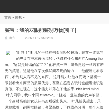
首页
»
影视
»
88影视
鉴宝：我的双眼能鉴别万物[引子]
魔方
2025-11-17 05:22:36
"叮咚！" 叶凡的手指在书页间轻轻拨动，眼前一道诡异
的光纹在书本表面流转，仿佛有什么东西在Among the
m。 "这就是所谓的鉴宝？" 他轻笑一声，嘴角泛起一丝若有若
无的笑意。这是他在某次偶然间发现的能力——他能通过看东
西，看到别人看不见的东西。 这种能力让他在商场上都能一
眼就看出来商品的质量优劣，甚至在鉴定古玩时也能迅速识别
真假。不过现在，这个能力却落在了他的手-initialized mind.
"叶凡同学，我叫李雨 tentative。" 随着一道清脆的女声响起，
一个身材高挑的女孩从书架后探出头来。 叶凡抬头望去，只
见她戴着一副黑框眼镜，鼻梁高挺，下颌线条分明，整个人给