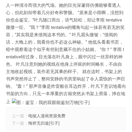
人一种清冷而强大的气场。她的目光深邃得仿佛能够看透人
心，但此刻却带着几分好奇和警惕。 "原来是小雨啊，没想到
你也会鉴宝。"叶凡随口而出，语气轻松，却让李雨 tentative
微微一怔。 "我？"李雨 tentative的嘴角勾起一抹若有若无的笑
容，"其实我是来借阅这本书的。" 叶凡眉头微皱："借阅的
话，大晚上的，我看你也不必这么神秘。" 他低头看着书页，
暗中观察着这个似乎有些刻意藏不住的小姑娘。 "你？" 李雨 t
entative转过身，目光落在叶凡身上，眼中闪过一丝异样的神
色。 叶凡注意到她的视线在他身上停留的时间略长，不由自
主地收起视线，装作若无其事的样子。 就在这时，书架上的
书声突然停止了，整间安静的书房里响起了令人震惊的一声巨
响。 "轰！" 那声音像是炸雷般在耳边炸开，叶凡下意识地看向
书架的方向，只见一本厚重的古籍突然从书架上滑落，摔在地
上
上一篇：
电锯人漫画资源免费
下一篇：
悔烬无归途[引子]