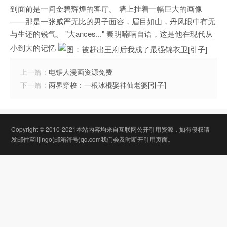
到面前是一间金碧辉煌的客厅。 墙上挂着一幅巨大的画像
——那是一张威严无比的男子面容，眉目如山，丹凤眼中有无
与生还的锐气。 "大ances..." 秦明喃喃自语，这是他在现代从
小到大的记忆
上一篇：
电锯人漫画资源免费
下一篇：
两界穿梭：一根冰棍娶神仙老婆[引子]
Copyright © 2010-2021本站内容均来自互联网公开引用资源，如有侵权请
发邮件至lljingo(邮箱符号)qq.com我们会及时断开引用页面。