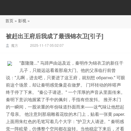
首页
»
影视
»
88影视
被赶出王府后我成了最强锦衣卫[引子]
魔方
2025-11-17 05:02:07
"轰隆隆..." 马蹄声由远及近，秦明作为锦衣卫的新任干
儿子，只能远远看着那扇大门。他的父亲临行前曾
说："儿啊，进去吧，只要进了这王府，就别想 обратно." 可眼
前这个场景，却让秦明感觉像是在做梦。 门环转动的咔嗒声
终于停了下来。 "秦公子请进。" 一个浑厚的声音从里面传来。
秦明下意识地握紧了手中的佩剑，手指有些发抖。 推开木门
的一瞬间，一股浓重的年份味道扑面而来——这气味让他想起
了母亲。 他注意到那扇雕着花纹的木门上，贴着一张黄 paper.
上面用朱红色的毛笔写着几个大字："护卫大人请进。" 秦明感
觉一阵眩晕，仿佛整个空间都在旋转。当他稳定下来后，才看