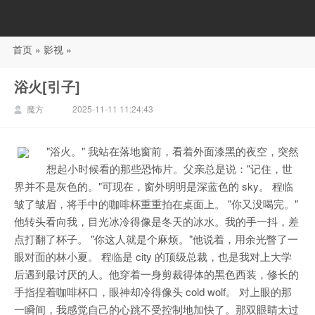
首页
»
影视
»
88影视
浴火[引子]
魔方
2025-11-11 11:24:43
"浴火。" 我站在落地窗前，看着外面漆黑的夜空，突然
想起小时候看的那些恐怖片。父亲总是说："记住，世
界并不是灰色的。"可现在，窗外明明是深蓝色的 sky。 程临
皱了皱眉，将手中的咖啡杯重重拍在桌面上。 "你又没喝完。"
他转头看向我，目光冰冷得像是冬天的冰水。我的手一抖，差
点打翻了杯子。 "你这人就是个麻烦。"他说着，用余光瞥了一
眼对面的林小夏。 程临是 city 的顶级总裁，也是我对上大学
后遇到最讨厌的人。他穿着一身剪裁得体的黑色西装，修长的
手指捏着咖啡杯口，眼神却冷得像头 cold wolf。 对上眼的那
一瞬间，我感觉自己的心跳不受控制地加快了。那双眼睛太过