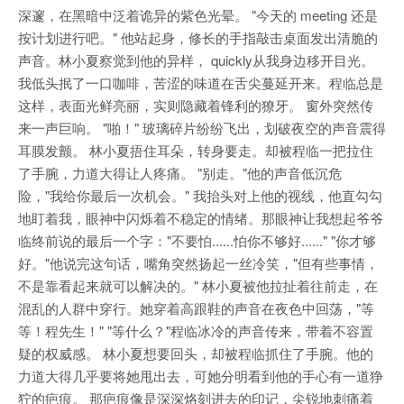
深邃，在黑暗中泛着诡异的紫色光晕。 "今天的 meeting 还是
按计划进行吧。" 他站起身，修长的手指敲击桌面发出清脆的
声音。林小夏察觉到他的异样， quickly从我身边移开目光。
我低头抿了一口咖啡，苦涩的味道在舌尖蔓延开来。程临总是
这样，表面光鲜亮丽，实则隐藏着锋利的獠牙。 窗外突然传
来一声巨响。 "啪！" 玻璃碎片纷纷飞出，划破夜空的声音震得
耳膜发颤。 林小夏捂住耳朵，转身要走。却被程临一把拉住
了手腕，力道大得让人疼痛。 "别走。"他的声音低沉危
险，"我给你最后一次机会。" 我抬头对上他的视线，他直勾勾
地盯着我，眼神中闪烁着不稳定的情绪。那眼神让我想起爷爷
临终前说的最后一个字："不要怕......怕你不够好......" "你才够
好。"他说完这句话，嘴角突然扬起一丝冷笑，"但有些事情，
不是靠看起来就可以解决的。" 林小夏被他拉扯着往前走，在
混乱的人群中穿行。她穿着高跟鞋的声音在夜色中回荡，"等
等！程先生！" "等什么？"程临冰冷的声音传来，带着不容置
疑的权威感。 林小夏想要回头，却被程临抓住了手腕。他的
力道大得几乎要将她甩出去，可她分明看到他的手心有一道狰
狞的疤痕。 那疤痕像是深深烙刻进去的印记，尖锐地刺痛着