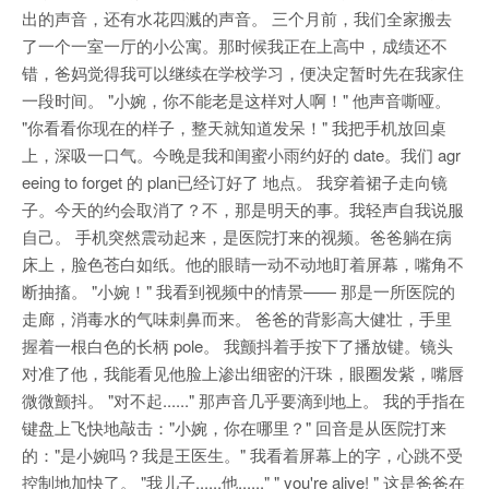
出的声音，还有水花四溅的声音。 三个月前，我们全家搬去
了一个一室一厅的小公寓。那时候我正在上高中，成绩还不
错，爸妈觉得我可以继续在学校学习，便决定暂时先在我家住
一段时间。 "小婉，你不能老是这样对人啊！" 他声音嘶哑。
"你看看你现在的样子，整天就知道发呆！" 我把手机放回桌
上，深吸一口气。今晚是我和闺蜜小雨约好的 date。我们 agr
eeing to forget 的 plan已经订好了 地点。 我穿着裙子走向镜
子。今天的约会取消了？不，那是明天的事。我轻声自我说服
自己。 手机突然震动起来，是医院打来的视频。爸爸躺在病
床上，脸色苍白如纸。他的眼睛一动不动地盯着屏幕，嘴角不
断抽搐。 "小婉！" 我看到视频中的情景—— 那是一所医院的
走廊，消毒水的气味刺鼻而来。 爸爸的背影高大健壮，手里
握着一根白色的长柄 pole。 我颤抖着手按下了播放键。镜头
对准了他，我能看见他脸上渗出细密的汗珠，眼圈发紫，嘴唇
微微颤抖。 "对不起......" 那声音几乎要滴到地上。 我的手指在
键盘上飞快地敲击："小婉，你在哪里？" 回音是从医院打来
的："是小婉吗？我是王医生。" 我看着屏幕上的字，心跳不受
控制地加快了。 "我儿子......他......" " you're alive! " 这是爸爸在