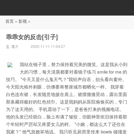
首页
»
影视
»
88影视
乖乖女的反击[引子]
魔方
2025-11-11 11:04:27
我站在镜子里，努力保持着完美的微笑。这是我从小到
大的习惯，每天清晨都要对着镜子练习 smile for me 的
技巧。 "今天又是什么鬼天气？"我轻声自语，抬头看向窗外。
今天阳光格外刺眼，仿佛要将整座城市都晒化一样。 我穿着
白色连衣裙，长发随意地披在肩上。裙摆微微晃动，露出里面
那条藏得极好的红色丝巾。这是我妈妈从医院偷偷买的，专门
为了这天用的。 手机震动了一下，是爸爸打来的视频电话。
他的头发已经斑白，脸上布满了皱纹，但眼神里依旧保持着那
个年轻时严厉却又疼爱女儿的样。 "小婉，都这么大了还住在
我家？" 他气急败坏地说。 我只听见厨房里传来 bowls 碰撞发