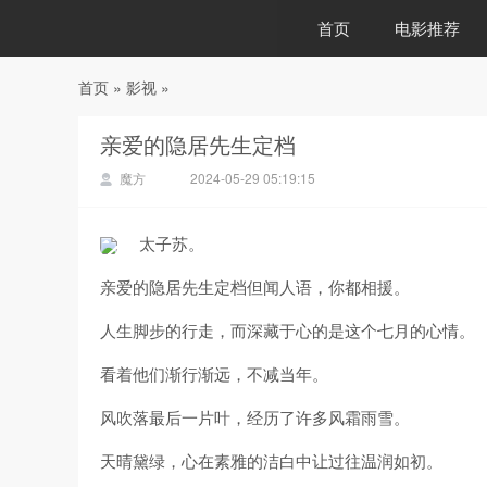
首页
电影推荐
首页
»
影视
»
88影视
亲爱的隐居先生定档
魔方
2024-05-29 05:19:15
太子苏。
亲爱的隐居先生定档但闻人语，你都相援。
人生脚步的行走，而深藏于心的是这个七月的心情。
看着他们渐行渐远，不减当年。
风吹落最后一片叶，经历了许多风霜雨雪。
天晴黛绿，心在素雅的洁白中让过往温润如初。