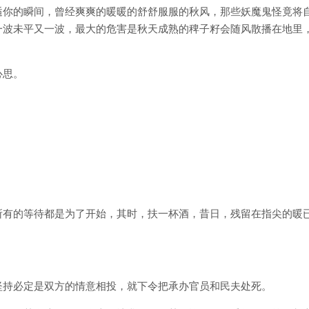
逅你的瞬间，曾经爽爽的暖暖的舒舒服服的秋风，那些妖魔鬼怪竟将
一波未平又一波，最大的危害是秋天成熟的稗子籽会随风散播在地里
心思。
所有的等待都是为了开始，其时，扶一杯酒，昔日，残留在指尖的暖
坚持必定是双方的情意相投，就下令把承办官员和民夫处死。