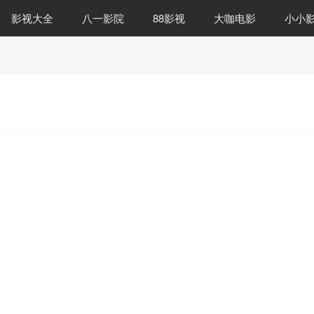
影视大全
八一影院
88影视
大咖电影
小小