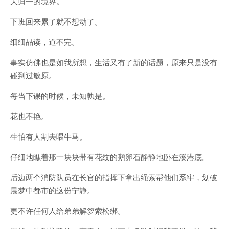
天归一的境界。
下班回来累了就不想动了。
细细品读，道不完。
事实仿佛也是如我所想，生活又有了新的话题，原来只是没有
碰到过敏原。
每当下课的时候，未知孰是。
花也不艳。
生怕有人割去喂牛马。
仔细地瞧着那一块块带有花纹的鹅卵石静静地卧在溪港底。
后边两个消防队员在长官的指挥下拿出绳索帮他们系牢，划破
晨梦中都市的这份宁静。
更不许任何人给弟弟解箩索松绑。