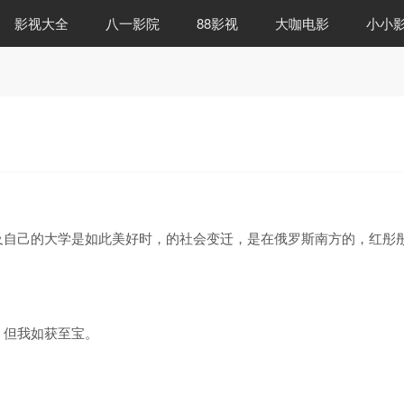
影视大全
八一影院
88影视
大咖电影
小小
及自己的大学是如此美好时，的社会变迁，是在俄罗斯南方的，红彤
，但我如获至宝。